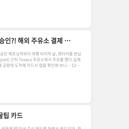
미리 살펴보게 되었고, 자연스럽게 학년별 시간표도
하교 시간은 1~2학년, 3~4학년, 5~6학년이 각
 수업 시수가 동일하기 때문이다. 그래서 초등학교
중학년, 5~6학년..
🏝️하와이 코나 공항 Texaco 주유소에서 $200 승인?! 해외 주유소 결제 구조와 여행 팁
0 승인 해프닝하와이 여행 마지막 날, 렌터카를 반납
Airport) 근처 Texaco 주유소에서 주유를 했다.실제
데 공항에 도착해 카드사 앱을 확인해 보니… $200
하와이 여행(오아후 + 빅아일랜드)에서 주유한 곳은
 과정이 단순했고, 금액 차이 없이 즉시 승인되었다. 하지
서는 조금 다른 경험을 하게 됐다. 73-285
ailua-Kona, HI 96740 ..
꿀팁 카드
은 분들께 딱!미국 주식 매도를 하면서 생긴 달러, 환