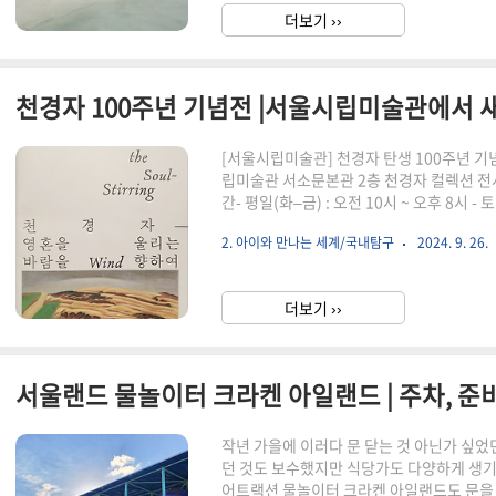
고 한다. 따라서, 한국 관람객에게만 공개
더보기 ››
있다. 전시에는 벽화를 포함해 회화, 드로잉, 판
[서울시립미술관] 천경자 탄생 100주년 기
립미술관 서소문본관 2층 천경자 컬렉션 전시실전
간- 평일(화–금) : 오전 10시 ~ 오후 8시 
7시 동절기(11–2월): 오전 10시 ~ 오후 6시
2. 아이와 만나는 세계/국내탐구
2024. 9. 26.
후 9시입장 마감 시간관람 종료 1시간 전까
공휴일인 경우 정상 개관)관람료무료도슨트 운영
휴관일, 월요일에는 운영하지 않음)전시 문의
더보기 ››
크 02..
작년 가을에 이러다 문 닫는 것 아닌가 싶었
던 것도 보수했지만 식당가도 다양하게 생기
어트랙션 물놀이터 크라켄 아일랜드도 문을 