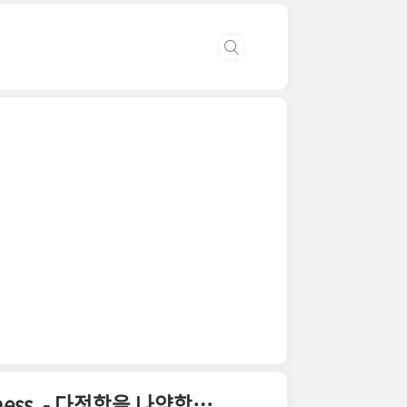
Don't ever mistake my kindness for weakness. - 다정함을 나약함으로 착각하지 마!