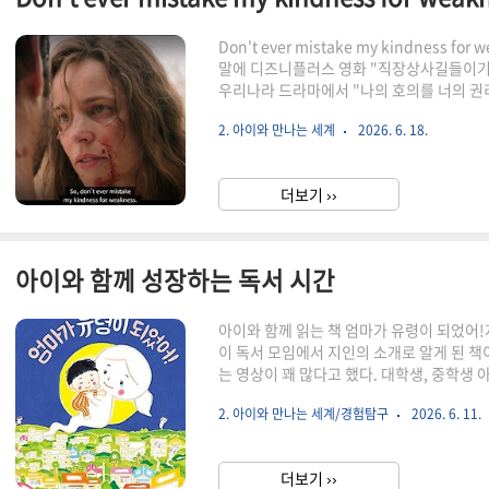
Don't ever mistake my kindness
말에 디즈니플러스 영화 "직장상사길들이기"
우리나라 드라마에서 "나의 호의를 너의 권
다 근데 어떤 드라마였는지 아무리 생각해도 생
2. 아이와 만나는 세계
2026. 6. 18.
히나 눈에 들어왔던 건, 최근 나눴던 대화 때
절함을 나약함으로 오해"-는 어른 자신의 
관련한 관계에서도 발생한다. 특히 아이가
더보기 ››
거나 보호자로서의 역할이 큰 경우가 더욱 ..
아이와 함께 성장하는 독서 시간
아이와 함께 읽는 책 엄마가 유령이 되었어!지
이 독서 모임에서 지인의 소개로 알게 된 책
는 영상이 꽤 많다고 했다. 대학생, 중학생 
납일이 얼마 남지 않았다"며 잠시 읽어보라
2. 아이와 만나는 세계/경험탐구
2026. 6. 11.
지 않을 것 같아, 짧은 시간이라도 아이와 
는 울지 않았던 아이책을 가져온 날, 아이
나는 저녁을 준비하면서 멀리서 아이의 표
더보기 ››
것 같은 얼굴이었지만, 결국 눈물은 흘리지 않