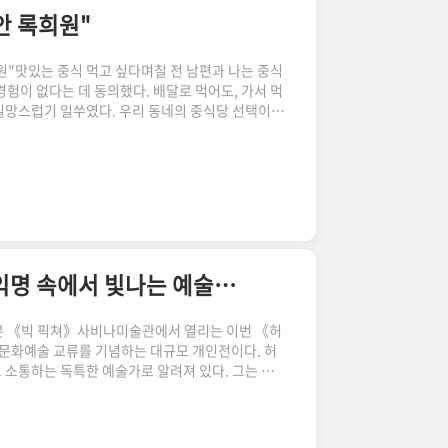
안 록희원"
원"맛있는 중식 먹고 싶다며칠 전 남편과 나는 중식
경험이 없다는 데 동의했다. 배달로 먹어도, 가서 먹
실망스럽기 일쑤였다. 우리 동네의 중식당 선택이
러던 중, TV에서 중식당을 소개하는 프로그램을 보
.
 가요!"라며 관심을 보였다. 사실, 나 역시 같은 생
은 바로 천안 불당동 록희원이었다 천안의 숨은 중
본점을 둔 중식당으로, 최근 불당동에 직영 1호점을
 적합한 환경을 ..
한국-덴마크 문화교류 특별전: 허스크밋나븐 | 익명 속에서 빛나는 예술의 메시지
븐 《빅 픽쳐》사비나미술관에서 열리는 이번 《허
 문화예술 교류를 기념하는 대규모 개인전이다. 허
 소통하는 독특한 예술가로 알려져 있다. 그는 주
, 사람들에게 위안과 영감을 전해왔다. 이번 전시
.
 공간에 맞춰 대형 벽화를 그리는 특별한 경험을 선
할 수 있으며, 전시가 끝나면 원상 복구될 예정이라