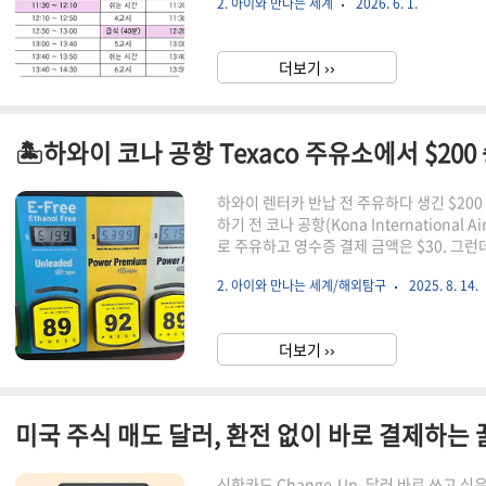
2. 아이와 만나는 세계
2026. 6. 1.
청을 하면서 하반기 일정과 내년 계획까지 
다시 확인하게 되었다. 일반적으로 초등학교의 
각 비슷하게 운영된다. 이는 학년군별 주당
더보기 ››
에서는 흔히 1~2학년을 저학년, 3~4학년을 
하와이 렌터카 반납 전 주유하다 생긴 $20
하기 전 코나 공항(Kona International 
로 주유하고 영수증 결제 금액은 $30. 그런
승인?! 😮여행 중 이용했던 주유소들이번 
2. 아이와 만나는 세계/해외탐구
2025. 8. 14.
Hele, Shell, Texaco. 그동안은 결제
만 마지막 날 들른 코나 공항 근처 Texaco에
Kaiminani Dr · 73-285 Kaiminani Dr, K
더보기 ››
미국 주식 매도 달러, 환전 없이 바로 결제하는 
신한카드 Change-Up, 달러 바로 쓰고 싶