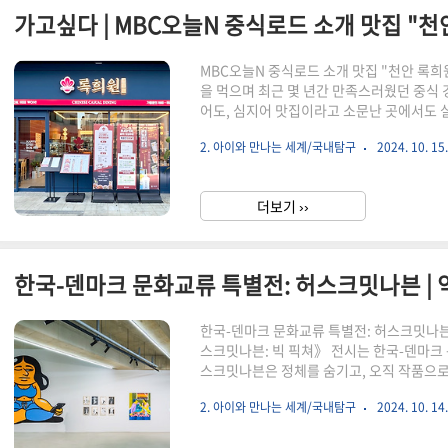
가고싶다 | MBC오늘N 중식로드 소개 맛집 "천
MBC오늘N 중식로드 소개 맛집 "천안 록희
을 먹으며 최근 몇 년간 만족스러웠던 중식 
어도, 심지어 맛집이라고 소문난 곳에서도 
잘못된 건가 싶기도 했다.TV속 맛집 발견그
2. 아이와 만나는 세계/국내탐구
2024. 10. 15
게 되었고, 그곳에서 아이가 대뜸 "우리 저기
각을 하고 있었다. 프로그램에서 소개된 곳
식 명소, 록희원 불당점 록희원은 두정동에 
더보기 ››
오픈했다. 이곳은 특히 가족 단위 방문객에게
한국-덴마크 문화교류 특별전: 허스크밋나
스크밋나븐: 빅 픽쳐》 전시는 한국-덴마크
스크밋나븐은 정체를 숨기고, 오직 작품으로
로 공공장소와 도시의 벽면을 캔버스로 삼아
2. 아이와 만나는 세계/국내탐구
2024. 10. 14
에서는 작가가 직접 한국을 방문해 미술관의
사한다. 이 벽화는 전시 기간 동안에만 감상