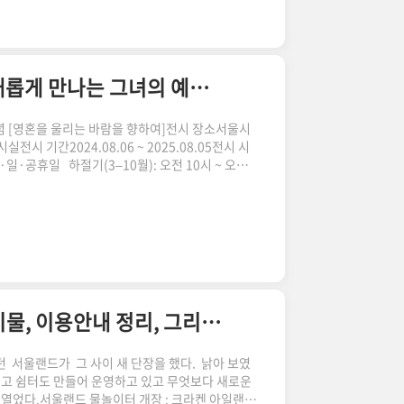
되는 이 작품은 오직 사비나미술관에서만 만나볼 수
화, 영상, 오브제 등 총 15..
천경자 100주년 기념전 |서울시립미술관에서 새롭게 만나는 그녀의 예술 세계
념 [영혼을 울리는 바람을 향하여]전시 장소서울시
시 기간2024.08.06 ~ 2025.08.05전시 시
- 토·일·공휴일 하절기(3–10월): 오전 10시 ~ 오후
 - [서울 문화의 밤] 매주 금요일: 오전 10시 ~ 오
지 입장 가능휴관일1월 1일, 매주 월요일 (월요일이
 일정2024년 8월 9일 ~ 11월 17일 (미술관
이송은 02-2124-8974관람 문의안내 데스
서울랜드 물놀이터 크라켄 아일랜드 | 주차, 준비물, 이용안내 정리, 그리고 커피 맛집
던 서울랜드가 그 사이 새 단장을 했다. 낡아 보였
고 쉼터도 만들어 운영하고 있고 무엇보다 새로운
열었다.서울랜드 물놀이터 개장 : 크라켄 아일랜