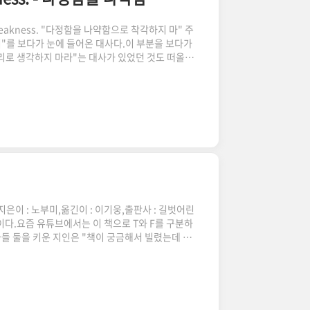
 for weakness. "다정함을 나약함으로 착각하지 마" 주
를 보다가 눈에 들어온 대사다.이 부분을 보다가
리로 생각하지 마라"는 대사가 있었던 것도 떠올랐
각이 안 나네.. 아시는 분 댓글 좀.. 이 대사가 특
문이었다.이런 경우 - 호의와 권리 사이의 혼동, 친
개인적인 상황에서도 빈번하게 발생하지만, 아이와
 어려서 아이뿐 아니라 어른들이 놀이모임에 참여하
은이 : 노부미,옮긴이 : 이기웅,출판사 : 길벗어린
이다.요즘 유튜브에서는 이 책으로 T와 F를 구분하
아들 둘을 키운 지인은 "책이 궁금해서 빌렸는데 반
고 건네주었다.인기가 많은 책이라 다시 빌리기 쉽
함께 읽어보고 대신 반납해 주기로 했다.혼자 읽을 때
는 낯선 그림책을 발견하자마자 읽겠다고 가져갔다.
정을 살펴보았다. 입술을 삐죽거리며 금방이라도 울
았다.'역시 우리 아..