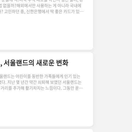
방법 없을까?해외에서만 사용하는 게 아니라 국내에
? 고민하던 중, 신한은행에서 딱 좋은 카드가 있다
Up(체인지 업) 카드! Change-Up 카드, 어떻게
 통장(외화 체인지업 예금: USD) 두 개를 연결해
서는 달러(USD)로 결제덕분에 해외 여행이나 해
 있어 매우 편리하다. 달러 결제는 이렇게!해외에서
.
, 서울랜드의 새로운 변화
울랜드는 어린이를 동반한 가족들에게 인기 있는
다. 지난 몇 년간 약간 쇠퇴해 보였던 서울랜드는
 먹거리를 추가해 활기차지는 느낌이다. 그동안 운영
되며 방문객의 만족도가 높아지는 듯 보인다. 서울
.
서는 10월부터 크리스마스 분위기를 만끽할 수
눈으로 장식된 공간은 단풍과 어우러져 이색적인 분
 더 빛을 발해 가족과 친구와 함께 사진을 찍기에
에 크리스마스 마켓 주변을 편안하게 둘러..