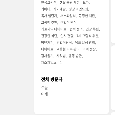
한국그림책
생활 습관 개선
요가
기버터
자기계발
성장 마인드셋
독서 챌린지
채소과일식
공정한 재판
그림책 추천
간헐적 단식
케토제닉 다이어트
법적 정의
건강 루틴
건강한 식단
인지 편향
7세 그림책 추천
방탄커피
간헐적단식
목표 달성 방법
다이어트
겨울철 피부 관리
아이 성장
감사일기
샤워법
운동 습관
채소과일스무디
전체 방문자
오늘 :
어제 :