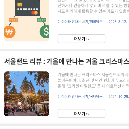
전하거나 인출하지 않고 바로 쓸 수 있는 
서도 편리하게 활용할 수 있는 카드가 있을까
는 걸 알게 되었다. 바로 신한카드 Change-
2. 아이와 만나는 세계/해외탐구
2025. 8. 12.
쓸까?이 카드는 신한은행의 국내 통장과 외화
사용할 수 있다국내에서는 원화로 결제해외에
외 결제 시, 달러 보유액을 바로 활용할 수
더보기 ››
결제할 때, 원화 환산 절차 없이 외화결제계.
서울랜드 리뷰 : 가을에 만나는 겨울 크리스마스
가을에 만나는 크리스마스 서울랜드 리뷰서
놀이공원이다. 최근 몇 년간 변화가 두드러졌
올해 ‘크라켄 아일랜드’ 등 새 어트랙션과
이 중단되었던 일부 놀이기구들도 다시 가동
2. 아이와 만나는 세계/국내탐구
2024. 10. 29
랜드에서 만나는 이른 크리스마스서울랜드에
있다. 크리스마스 트리와 마켓, 비눗방울 
위기를 자아낸다. 해가 일찍 저물면서 조명이
더보기 ››
제격이다. 특히 12월보다 덜 추운 날씨 덕