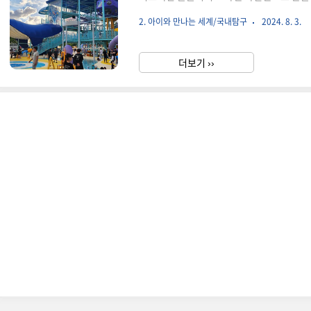
드, 이용안내아이의 방학기간 중 하루 휴가
2. 아이와 만나는 세계/국내탐구
2024. 8. 3.
고 올인원 플레이파크라고 광고하는 크라켄
이들이 놀 곳이 부족한 편이데. 키 120cm
서울랜드 이용시간은 (휴가철 평일) 10시 ~
더보기 ››
(오후 6시)까지 이다. 크라켄 아일랜드 이용 