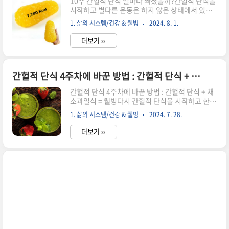
10주 간헐적 단식 얼마나 빠졌을까?간헐적 단식을
시작하고 별다른 운동은 하지 않은 상태에서 있는
그대로의 변화는 체중 -2.2kg 체지방 -1.0kg. 체지
1. 삶의 시스템/건강 & 웰빙
2024. 8. 1.
방 1kg 감량은 약 7700 Kcal를 소비해야 한다. (지
방 1g은 = 9kcal의 열량을 내고, 지방조직은 약
더보기 ››
86%가 지방, 나머지는 단백질, 무기질, 물 등으로
구성됨. 따라서, 체지방 1kg의 열량을 계산해 보면
0.86 × 1,000g × 9kcal/g = 7,740(~7,700)
kcal로 계산) 간헐적 단식 시도 1단계, 간헐적 단식
간헐적 단식 4주차에 바꾼 방법 : 간헐적 단식 + 채소과일식 = 웰빙
시작 5월 20일 feat 방탄커피16:8 중 직장인에 좀
간헐적 단식 4주차에 바꾼 방법 : 간헐적 단식 + 채
더 수월한 아침 공복유지 후 12시~ 20시까지 식사
소과일식 = 웰빙다시 간헐적 단식을 시작하고 한
로 시작했다. 커피를 좋아해서 커피는 방탄커피고
달이 지나면서 다이어트에서 한 발을 더 내디뎌 보
1잔 마시면서 약 4주간 시도했다. 이때가 ..
1. 삶의 시스템/건강 & 웰빙
2024. 7. 28.
았다. 채소 과일 식이를 추가한 것이다. 간헐적 단
식을 하면 미각이 예민해지는 것을 느꼈다. 단맛도
더보기 ››
짠맛도 매운맛도 전보다 강하게 온다. 단식도 했고
맛에도 예민해 지니 단짠맵은 가급적 피하고 재료
그대로의 맛을 찾게 된다. 간헐적 단식 4주를 넘기
며 언제 먹을 것인가에서 무엇을 먹을 것인가로 상
태가 변하는 느낌이 들었다. 그래도 처음은 어렵
다.아무리 입맛이 예민해 졌다고 해도 잘 먹지 않
던 채소와 과일을 갑자기 먹게 되지는 않았다. 보
다 적극적으로 먹었으면 하는 마음에서 오래전
에 선물 받았던 휴롬을 꺼냈다. 개인적으로 착즙
은 채소와 과일의 섬유소는..