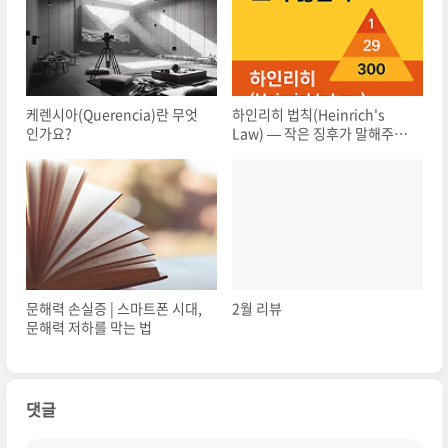
케렌시아(Querencia)란 무엇
하인리히 법칙(Heinrich's
인가요?
Law) — 작은 징후가 말해주는
큰 경고
문해력 손실증 | 스마트폰 시대,
2월 리뷰
문해력 저하를 막는 법
댓글